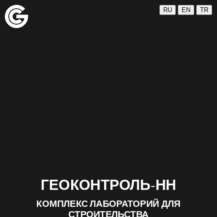
Геоконтроль-
RU
EN
TR
НН
Комплекс
лабораторий
для
строительства
GC-
NN.COM
ГЕОКОНТРОЛЬ-НН
КОМПЛЕКС ЛАБОРАТОРИЙ ДЛЯ
СТРОИТЕЛЬСТВА